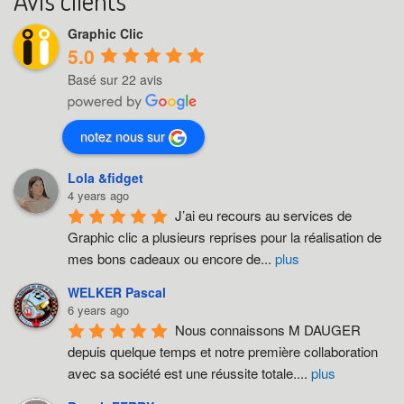
n
Graphic Clic
a
5.0
v
Basé sur 22 avis
i
g
notez nous sur
a
Lola &fidget
t
4 years ago
J’ai eu recours au services de 
i
Graphic clic a plusieurs reprises pour la réalisation de 
o
mes bons cadeaux ou encore de
...
plus
n
WELKER Pascal
6 years ago
Nous connaissons M DAUGER 
depuis quelque temps et notre première collaboration 
avec sa société est une réussite totale.
...
plus