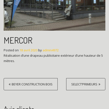
MERCOR
Posted on
18 avril 2020
by
admin4972
Réalisation d’une drapeau publicitaire extérieur d’une hauteur de 5
mètres.
P
BEYER CONSTRUCTION BOIS
SELECT’PRIMEURS
o
s
t
Avis clients