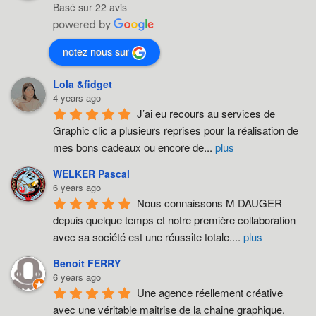
v
Basé sur 22 avis
i
g
notez nous sur
a
Lola &fidget
t
4 years ago
J’ai eu recours au services de 
i
Graphic clic a plusieurs reprises pour la réalisation de 
o
mes bons cadeaux ou encore de
...
plus
n
WELKER Pascal
6 years ago
Nous connaissons M DAUGER 
depuis quelque temps et notre première collaboration 
avec sa société est une réussite totale.
...
plus
Benoit FERRY
6 years ago
Une agence réellement créative 
avec une véritable maitrise de la chaine graphique. 