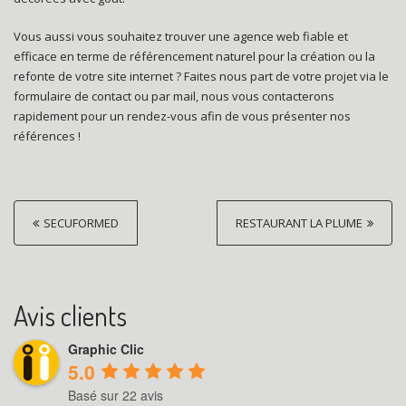
Vous aussi vous souhaitez trouver une agence web fiable et
efficace en terme de référencement naturel pour la création ou la
refonte de votre site internet ? Faites nous part de votre projet via le
formulaire de contact ou par mail, nous vous contacterons
rapidement pour un rendez-vous afin de vous présenter nos
références !
P
SECUFORMED
RESTAURANT LA PLUME
o
s
t
Avis clients
n
Graphic Clic
a
5.0
v
Basé sur 22 avis