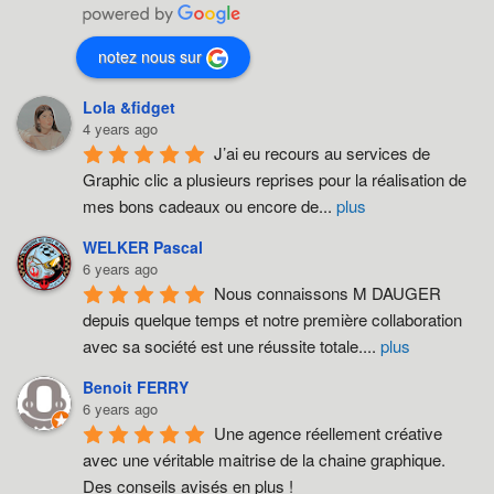
i
g
notez nous sur
a
Lola &fidget
t
4 years ago
J’ai eu recours au services de 
i
Graphic clic a plusieurs reprises pour la réalisation de 
o
mes bons cadeaux ou encore de
...
plus
n
WELKER Pascal
6 years ago
Nous connaissons M DAUGER 
depuis quelque temps et notre première collaboration 
avec sa société est une réussite totale.
...
plus
Benoit FERRY
6 years ago
Une agence réellement créative 
avec une véritable maitrise de la chaine graphique. 
Des conseils avisés en plus !